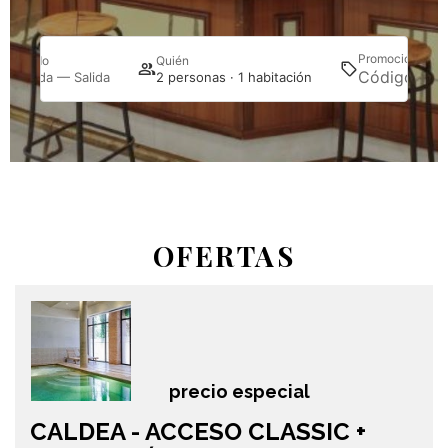
Promoción
Cuándo
Quién
Bu
Entrada — Salida
2 personas · 1 habitación
OFERTAS
precio especial
CALDEA - ACCESO CLASSIC +