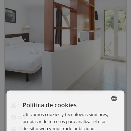
Política de cookies
Max. 4 persones
Utilizamos cookies y tecnologías similares,
SPANISH
2
22m
propias y de terceros para analizar el uso
ENGLISH
del sitio web y mostrarle publicidad
Diferents composicions