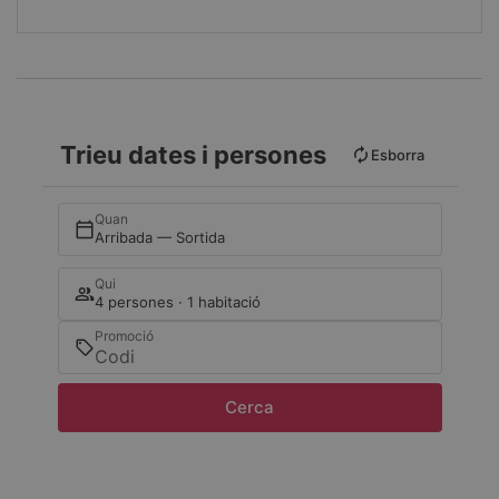
Trieu dates i persones
Esborra
Quan
Arribada — Sortida
Qui
4 persones · 1 habitació
Promoció
Cerca