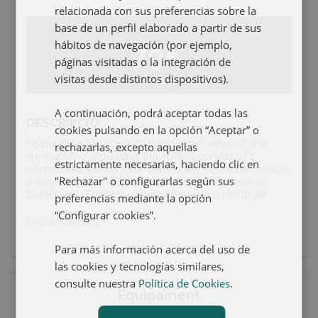
FRENCH
relacionada con sus preferencias sobre la
base de un perfil elaborado a partir de sus
Des de
GERMAN
hábitos de navegación (por ejemplo,
79€
páginas visitadas o la integración de
visitas desde distintos dispositivos).
per nit
A continuación, podrá aceptar todas las
DESCRIPCIÓ
cookies pulsando en la opción “Aceptar” o
Featuring a terrace with panoramic views of the
rechazarlas, excepto aquellas
surrounding mountain, this rooms consist of 2
estrictamente necesarias, haciendo clic en
connected rooms. One comes with a double bed or
"Rechazar" o configurarlas según sus
2 single beds and the second room comes with
bunk beds. There is a bathroom with a hairdryer.
preferencias mediante la opción
“Configurar cookies”.
Esculli dates
Para más información acerca del uso de
las cookies y tecnologías similares,
consulte nuestra
Política de Cookies
.
Equipament