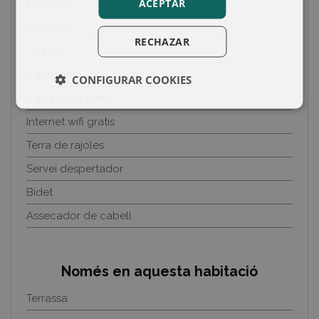
ACEPTAR
Escriptori
Televisor
RECHAZAR
Telèfon
Calefacció
CONFIGURAR COOKIES
Caixa forta gratis
Internet wifi gratis
Terra de rajoles
Servei despertador
Bidet
Assecador de cabell
Només en aquesta habitació
Terrassa