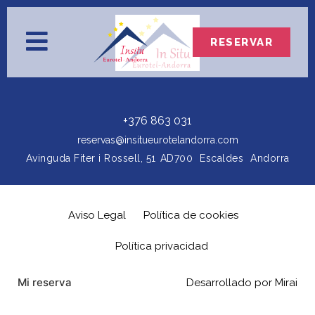
RESERVAR
+376 863 031
reservas@insitueurotelandorra.com
Avinguda Fiter i Rossell, 51
AD700
Escaldes
Andorra
Aviso Legal
Política de cookies
Política privacidad
Mi reserva
Desarrollado por
Mirai