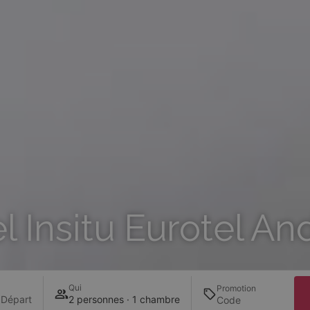
l Insitu Eurotel An
Qui
Promotion
 Départ
2 personnes · 1 chambre