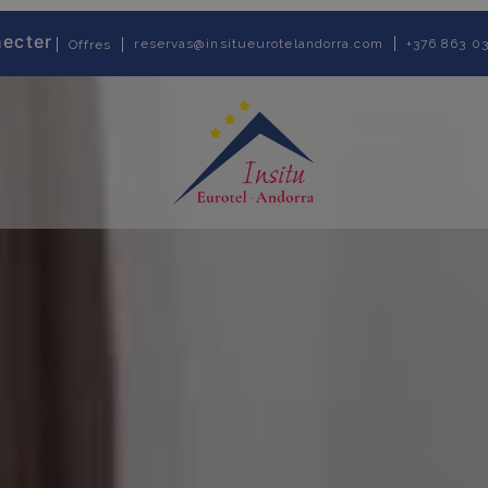
necter
reservas@insitueurotelandorra.com
+376 863 0
Offres