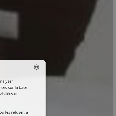
analyser
SPANISH
nces sur la base
ENGLISH
visitées ou
FRENCH
GERMAN
ou les refuser, à