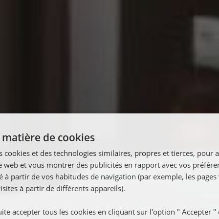
n matière de cookies
s cookies et des technologies similaires, propres et tierces, pour 
site web et vous montrer des publicités en rapport avec vos préfére
ré à partir de vos habitudes de navigation (par exemple, les pages 
isites à partir de différents appareils).
e accepter tous les cookies en cliquant sur l'option " Accepter " 