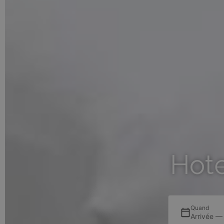
Hote
Quand
Arrivée —